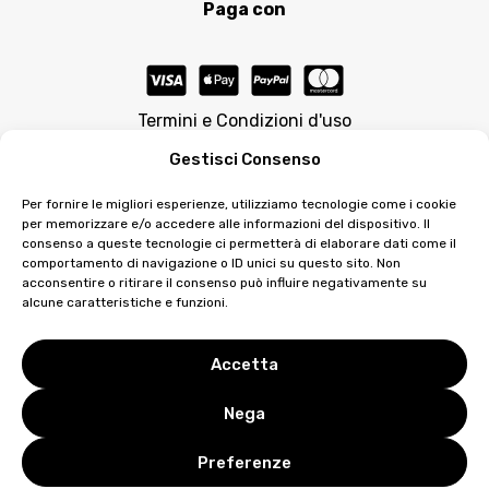
Paga con
Termini e Condizioni d'uso
Gestisci Consenso
Per fornire le migliori esperienze, utilizziamo tecnologie come i cookie
per memorizzare e/o accedere alle informazioni del dispositivo. Il
consenso a queste tecnologie ci permetterà di elaborare dati come il
comportamento di navigazione o ID unici su questo sito. Non
acconsentire o ritirare il consenso può influire negativamente su
© 2026 Matilda Morri Beauty è prodotto su licenza da
alcune caratteristiche e funzioni.
Vieffe Noselab Srl e-mail: info@vieffenoselab.com
Distribuito da ZETAESSE INTERNATIONAL DI ZAPPAROLI
EMANUELE & SANTAROSSA DANIELE S.N.C. | e-mail:
Accetta
commerciale@matildamorribeauty.it | P.IVA: 03739800401
|
Privacy
&
Cookie Policy
Nega
Preferenze