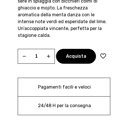
sere in spiaggia con bicchieri colmi di
ghiaccio e mojito. La freschezza
aromatica della menta danza con le
intense note verdi ed esperidate del lime.
Un’accoppiata vincente, perfetta per la
stagione calda.
MENTA
Acquista
&
LIME
quantità
Pagamenti facili e veloci
24/48 H per la consegna