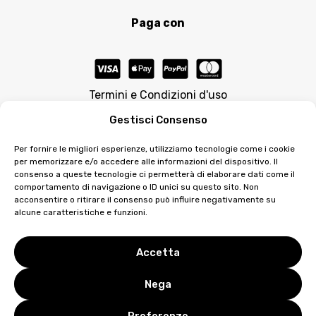
Paga con
Termini e Condizioni d'uso
Gestisci Consenso
Per fornire le migliori esperienze, utilizziamo tecnologie come i cookie
per memorizzare e/o accedere alle informazioni del dispositivo. Il
consenso a queste tecnologie ci permetterà di elaborare dati come il
comportamento di navigazione o ID unici su questo sito. Non
acconsentire o ritirare il consenso può influire negativamente su
© 2026 Matilda Morri Beauty è prodotto su licenza da
alcune caratteristiche e funzioni.
Vieffe Noselab Srl e-mail: info@vieffenoselab.com
Distribuito da ZETAESSE INTERNATIONAL DI ZAPPAROLI
EMANUELE & SANTAROSSA DANIELE S.N.C. | e-mail:
Accetta
commerciale@matildamorribeauty.it | P.IVA: 03739800401
|
Privacy
&
Cookie Policy
Nega
Preferenze