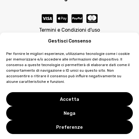
Termini e Condizioni d'uso
Gestisci Consenso
Per fornire le migliori esperienze, utilizziamo tecnologie come i cookie
per memorizzare e/o accedere alle informazioni del dispositivo. Il
consenso a queste tecnologie ci permetterà di elaborare dati come il
comportamento di navigazione o ID unici su questo sito. Non
acconsentire o ritirare il consenso può influire negativamente su
© 2026 Matilda Morri Beauty è prodotto su licenza da
alcune caratteristiche e funzioni.
Vieffe Noselab Srl e-mail: info@vieffenoselab.com
Distribuito da ZETAESSE INTERNATIONAL DI ZAPPAROLI
EMANUELE & SANTAROSSA DANIELE S.N.C. | e-mail:
Accetta
commerciale@matildamorribeauty.it | P.IVA: 03739800401
|
Privacy
&
Cookie Policy
Nega
Preferenze
0
0