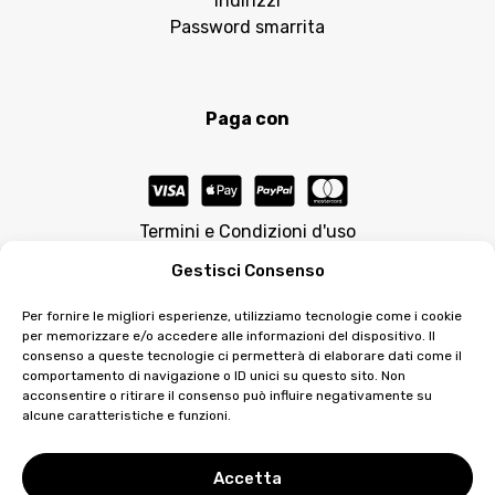
Indirizzi
Password smarrita
Paga con
Termini e Condizioni d'uso
Gestisci Consenso
Per fornire le migliori esperienze, utilizziamo tecnologie come i cookie
per memorizzare e/o accedere alle informazioni del dispositivo. Il
consenso a queste tecnologie ci permetterà di elaborare dati come il
comportamento di navigazione o ID unici su questo sito. Non
acconsentire o ritirare il consenso può influire negativamente su
© 2026 Matilda Morri Beauty è prodotto su licenza da
alcune caratteristiche e funzioni.
Vieffe Noselab Srl e-mail: info@vieffenoselab.com
Distribuito da ZETAESSE INTERNATIONAL DI ZAPPAROLI
EMANUELE & SANTAROSSA DANIELE S.N.C. | e-mail:
Accetta
commerciale@matildamorribeauty.it | P.IVA: 03739800401